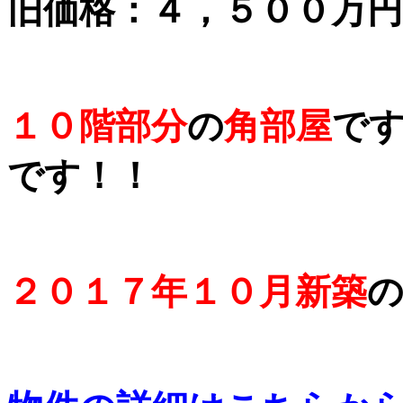
旧価格：４，５００万
１０階部分
の
角部屋
で
です！！
２０１７年１０月新築