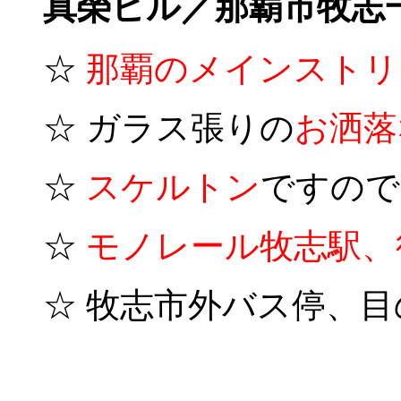
真榮ビル／那覇市牧志
☆
那覇の
メインストリ
☆ ガラス張りの
お洒落
☆
スケルトン
ですので
☆
モノレール牧志駅、
☆ 牧志市外バス停、目