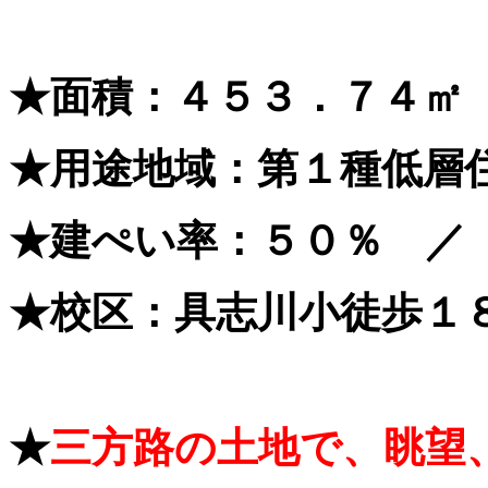
★面積：４５３．７４㎡
★用途地域：第１種低層
★建ぺい率：５０％ ／
★校区：具志川小徒歩１
★
三方路の土地で、眺望