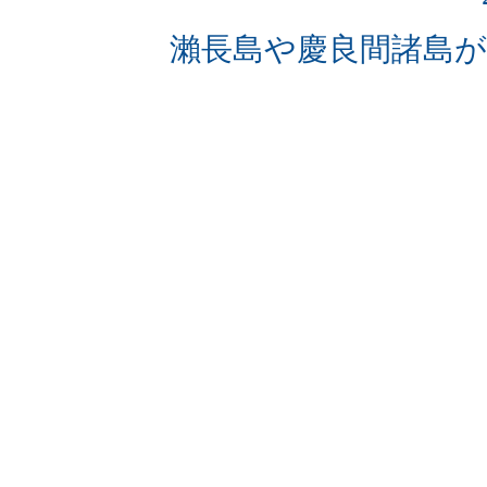
瀨長島や慶良間諸島