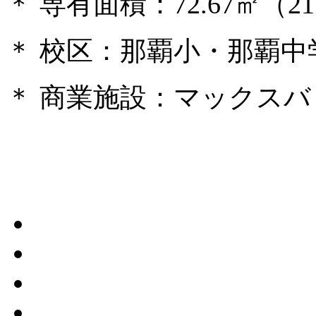
＊ 専有面積：72.67㎡（21
＊ 校区：那覇小・那覇中
＊ 商業施設：マックスバ