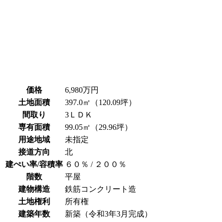
価格
6,980万円
土地面積
397.0㎡（120.09坪）
間取り
3ＬＤＫ
専有面積
99.05㎡（29.96坪）
用途地域
未指定
接道方向
北
建ぺい率/容積率
６０％ / ２００％
階数
平屋
建物構造
鉄筋コンクリート造
土地権利
所有権
建築年数
新築（令和3年3月完成）