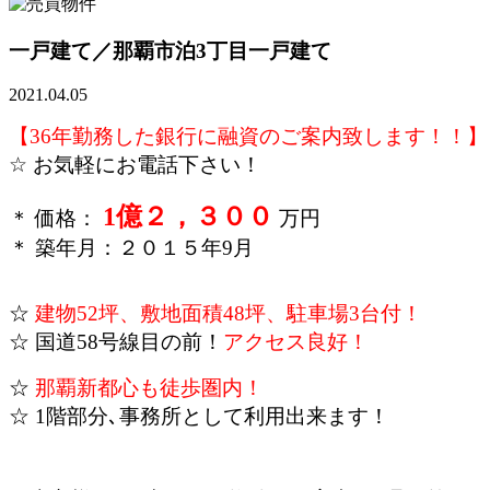
一戸建て／那覇市泊3丁目
一戸建て
2021.04.05
【36年勤務した銀行に融資のご案内致します！！】
☆ お気軽にお電話下さい！
1億２，３００
＊ 価格：
万円
＊ 築年月：２０１５年9月
☆
建物52坪、敷地面積48坪、駐車場3台付！
☆ 国道58号線目の前！
アクセス良好！
☆
那覇新都心も徒歩圏内！
☆ 1階部分､事務所として利用出来ます！