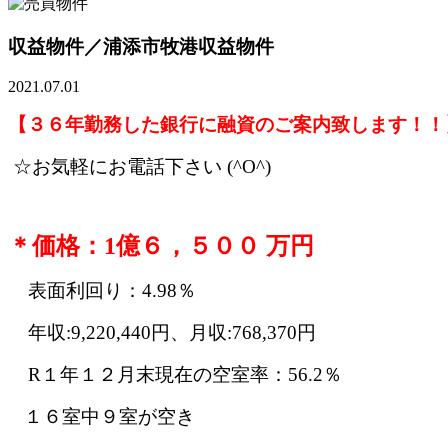
収益物件／浦添市牧港
収益物件
2021.07.01
【３６年勤務した銀行に融資のご案内致します！！
☆お気軽にお電話下さい (^O^)
＊価格：1億６，５００ 万円
表面利回り：4.98％
年収:9,220,440円、月収:768,370円
R１年１２月末現在の空室率：56.2％
１６室中９室が空き