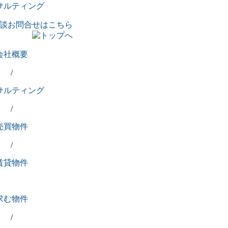
サルティング
会社概要
/
サルティング
/
売買物件
/
賃貸物件
求む物件
/