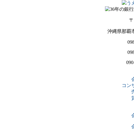
〒
沖縄県那覇市
098
098
090
コン